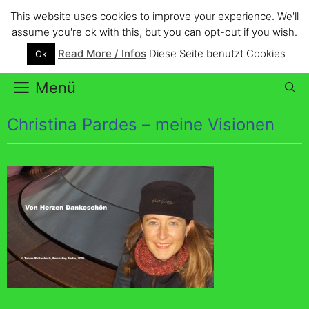
Zum
This website uses cookies to improve your experience. We'll
Inhalt
Christina Pardes
assume you're ok with this, but you can opt-out if you wish.
springen
Read More / Infos
Diese Seite benutzt Cookies
Ok
your art is lively refreshed and colourful
Menü
Christina Pardes – meine Visionen