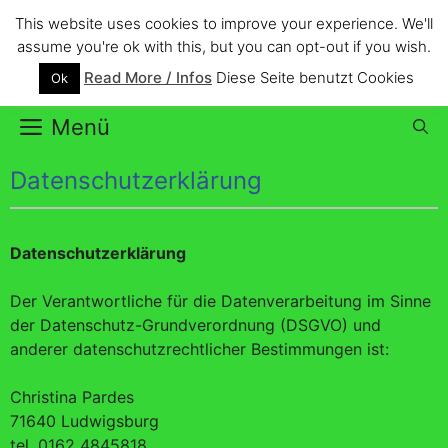
Zum
This website uses cookies to improve your experience. We'll
Inhalt
Christina Pardes
assume you're ok with this, but you can opt-out if you wish.
springen
Read More / Infos
Diese Seite benutzt Cookies
Ok
your art is lively refreshed and colourful
Menü
Datenschutzerklärung
Datenschutzerklärung
Der Verantwortliche für die Datenverarbeitung im Sinne
der Datenschutz-Grundverordnung (DSGVO) und
anderer datenschutzrechtlicher Bestimmungen ist:
Christina Pardes
71640 Ludwigsburg
tel. 0162 4845818