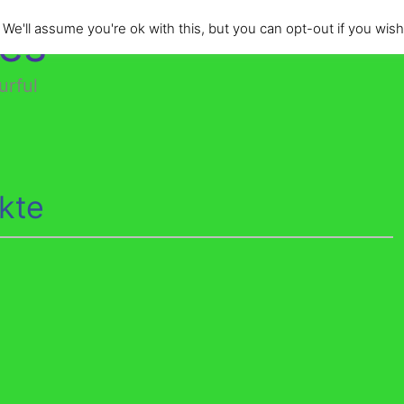
des
e'll assume you're ok with this, but you can opt-out if you wish
urful
ekte