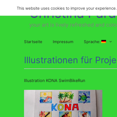
Zum
Christina Par
This website uses cookies to improve your experience. W
Inhalt
springen
your art is lively refreshed and colo
Startseite
Impressum
Sprache:
Illustrationen für Proj
Illustration KONA SwimBikeRun