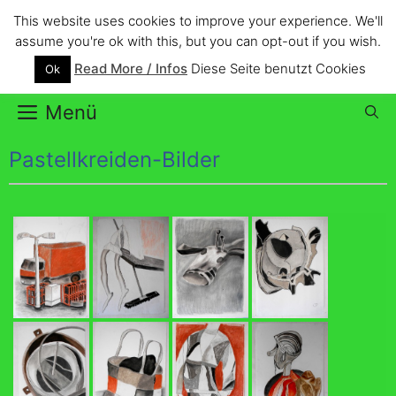
Zum
This website uses cookies to improve your experience. We'll
Inhalt
Christina Pardes
assume you're ok with this, but you can opt-out if you wish.
springen
Read More / Infos
Diese Seite benutzt Cookies
Ok
your art is lively refreshed and colourful
Menü
Pastellkreiden-Bilder