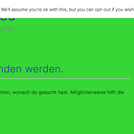
des
e'll assume you're ok with this, but you can opt-out if you wish
urful
unden werden.
nnten, wonach du gesucht hast. Möglicherweise hilft die