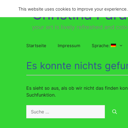
Zum
Christina Par
This website uses cookies to improve your experience. W
Inhalt
springen
your art is lively refreshed and colo
Startseite
Impressum
Sprache:
Es konnte nichts gef
Es sieht so aus, als ob wir nicht das finden ko
Suchfunktion.
Suche
nach: